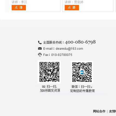
讲师：李江
成橡胶及其应用
讲师：贾亚婷
网站合作
|
友情