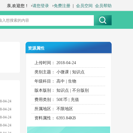
资源属性
上传时间：
2018-04-24
类别主题：
小微课
|
知识点
年级科目：
高中
|
生物
版本版别：
知识点
|
不分版别
费用类别：
50E币
|
充值
8-04-24
所属地区：
不限地区
8-04-24
8-04-24
资料属性：
6393.84KB
8-04-24