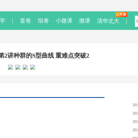
学
|
套卷
组卷
小微课
微课
清华北大
|
第2讲种群的S型曲线 重难点突破2
201
201
201
201