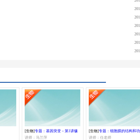
201
201
201
201
201
201
201
[生物]
专题：基因突变－第1讲镰
[生物]
专题：细胞膜的结构和功
刀型细胞贫血症病因分析
讲师：马兰萍
能-第2讲细胞的生物膜系统
讲师：任老师