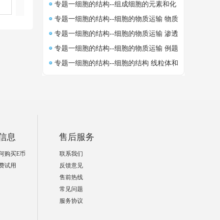
合物 观察DNA、RNA在细胞中的分布(实
专题一细胞的结构--组成细胞的元素和化
水（实验）
验)
合物 蛋白质的结构和功能
专题一细胞的结构--细胞的物质运输 物质
出入细胞的方式及影响因素
专题一细胞的结构--细胞的物质运输 渗透
系统和植物细胞的质壁分离及复原
专题一细胞的结构--细胞的物质运输 例题
讲解和概述
专题一细胞的结构--细胞的结构 线粒体和
叶绿体的比较
信息
售后服务
何购买E币
联系我们
费试用
反馈意见
售前热线
常见问题
服务协议