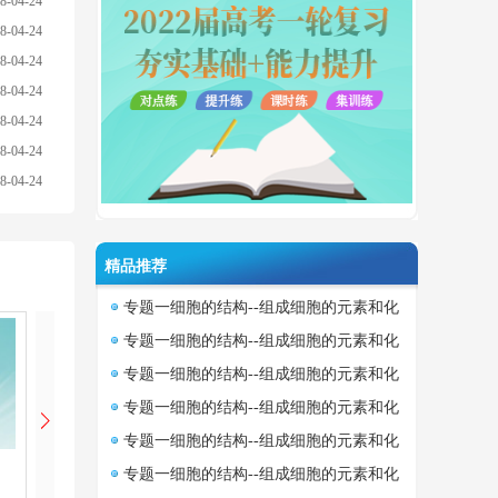
8-04-24
8-04-24
8-04-24
8-04-24
8-04-24
8-04-24
8-04-24
精品推荐
专题一细胞的结构--组成细胞的元素和化
合物 组成生物体的化学元素以及水和无
专题一细胞的结构--组成细胞的元素和化
机盐的作用
合物 糖类、脂质的种类和作用
专题一细胞的结构--组成细胞的元素和化
合物 例题讲解和概述
专题一细胞的结构--组成细胞的元素和化
合物 检测生物组织中还原糖、脂肪和蛋
专题一细胞的结构--组成细胞的元素和化
[生物]
专题：兴奋在神经间传递-
[生物]
专题：物质进出细胞的方
白质（实验）
合物 核酸的结构和功能
专题一细胞的结构--组成细胞的元素和化
第1讲兴奋在神经元之间的传递
讲师：王老师
式-第2讲探究植物细胞的吸水和失
讲师：陈老师