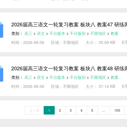
2026届高三语文一轮复习教案 板块八 教案47 
究规律，明确方向
类别：
高三
>
语文
>
不分版本
>
不分版别
>
不限地区
>
教案
时间：2026-08-06
区域：不限地区
大小： 35.09 KB
E
2026届高三语文一轮复习教案 板块八 教案48 
究规律，明确方向
类别：
高三
>
语文
>
不分版本
>
不分版别
>
不限地区
>
教案
时间：2026-08-06
区域：不限地区
大小： 37.14 KB
E
上一页
1
2
3
4
5
…
100